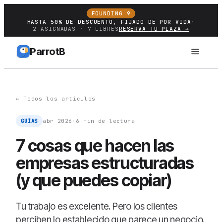
FOUNDING 9
HASTA 50% DE DESCUENTO, FIJADO DE POR VIDA
·
2 ASIGNADAS · 7 LIBRES
RESERVA TU PLAZA
→
ParrotB
← Todos los artículos
GUÍAS
abr 2026
·
6
min de lectura
7 cosas que hacen las
empresas estructuradas
(y que puedes copiar)
Tu trabajo es excelente. Pero los clientes
perciben lo establecido que parece un negocio.