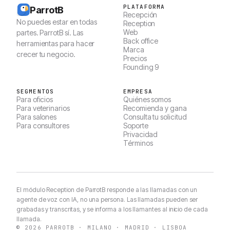
PLATAFORMA
ParrotB
Recepción
No puedes estar en todas
Reception
Web
partes. ParrotB sí. Las
Back office
herramientas para hacer
Marca
crecer tu negocio.
Precios
Founding 9
SEGMENTOS
EMPRESA
Para oficios
Quiénes somos
Para veterinarios
Recomienda y gana
Para salones
Consulta tu solicitud
Para consultores
Soporte
Privacidad
Términos
El módulo Reception de ParrotB responde a las llamadas con un
agente de voz con IA, no una persona. Las llamadas pueden ser
grabadas y transcritas, y se informa a los llamantes al inicio de cada
llamada.
© 2026 PARROTB · MILANO · MADRID · LISBOA